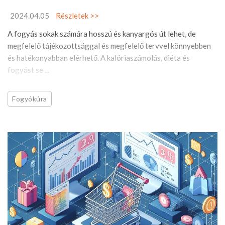
2024.04.05
Részletek >>
A fogyás sokak számára hosszú és kanyargós út lehet, de
megfelelő tájékozottsággal és megfelelő tervvel könnyebben
és hatékonyabban elérhető. A kalóriaszámolás, diéta és
fogyást se ...
Fogyókúra