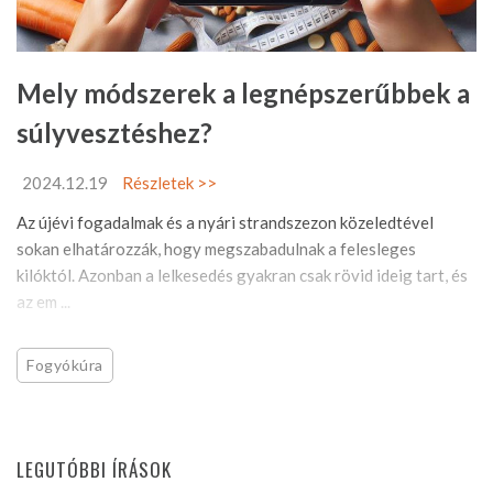
Mely módszerek a legnépszerűbbek a
súlyvesztéshez?
2024.12.19
Részletek >>
Az újévi fogadalmak és a nyári strandszezon közeledtével
sokan elhatározzák, hogy megszabadulnak a felesleges
kilóktól. Azonban a lelkesedés gyakran csak rövid ideig tart, és
az em ...
Fogyókúra
LEGUTÓBBI ÍRÁSOK