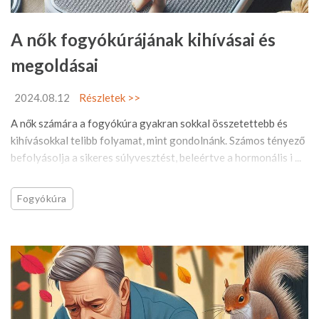
A nők fogyókúrájának kihívásai és
megoldásai
2024.08.12
Részletek >>
A nők számára a fogyókúra gyakran sokkal összetettebb és
kihívásokkal telibb folyamat, mint gondolnánk. Számos tényező
befolyásolja a sikeres súlyvesztést, beleértve a hormonális i ...
Fogyókúra