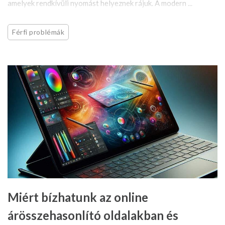
amelyek rendkívüli nyomást helyeznek rájuk. A modern ...
Férfi problémák
Miért bízhatunk az online
árösszehasonlító oldalakban és