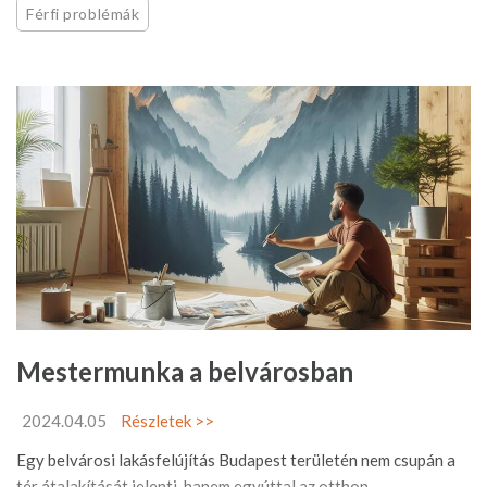
Férfi problémák
Mestermunka a belvárosban
2024.04.05
Részletek >>
Egy belvárosi lakásfelújítás Budapest területén nem csupán a
tér átalakítását jelenti, hanem egyúttal az otthon