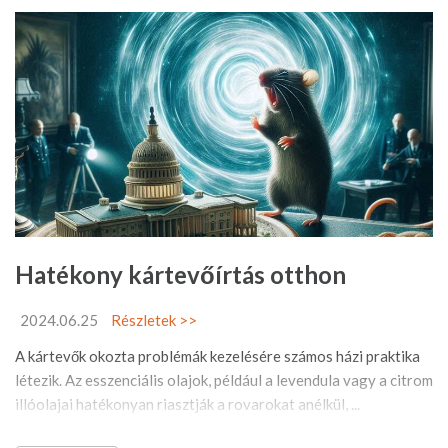
Hatékony kártevőírtás otthon
2024.06.25
Részletek >>
A kártevők okozta problémák kezelésére számos házi praktika
létezik. Az esszenciális olajok, például a levendula vagy a citrom
illóolajai hatékonyan riasztják a rovarokat anélkül, ...