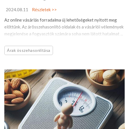
2024.08.11
Részletek >>
Az online vásárlás forradalma új lehetőségeket nyitott meg
előttünk. Az árösszehasonlító oldalak és a vásárlói vélemények
megjelenése a fogyasztók számára soha nem látott hatalmat ...
Árak összehasonlítása