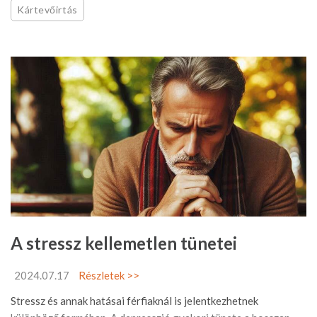
Kártevőirtás
A stressz kellemetlen tünetei
2024.07.17
Részletek >>
Stressz és annak hatásai férfiaknál is jelentkezhetnek