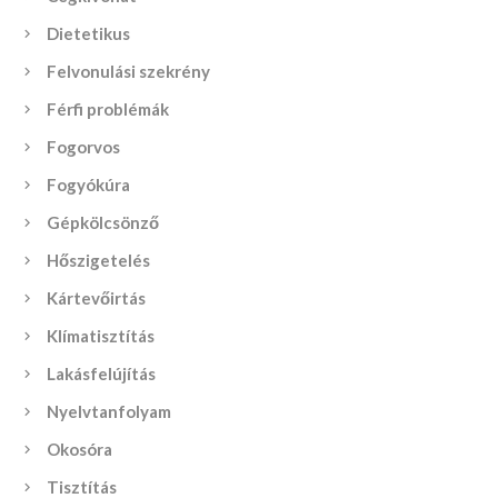
Dietetikus
Felvonulási szekrény
Férfi problémák
Fogorvos
Fogyókúra
Gépkölcsönző
Hőszigetelés
Kártevőirtás
Klímatisztítás
Lakásfelújítás
Nyelvtanfolyam
Okosóra
Tisztítás