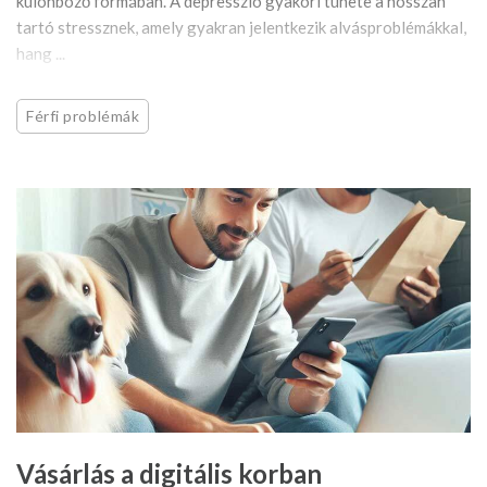
különböző formában. A depresszió gyakori tünete a hosszan
tartó stressznek, amely gyakran jelentkezik alvásproblémákkal,
hang ...
Férfi problémák
Vásárlás a digitális korban