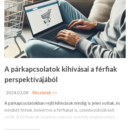
A párkapcsolatok kihívásai a férfiak
perspektívájából
2024.03.08
Részletek >>
A párkapcsolatokban rejlő kihívások mindig is jelen voltak, és
mindkét félnek, beleértve a férfiakat is, szembesülniük kell
velük. A férfiaknak azonban sokszor másféle megközelítés ...