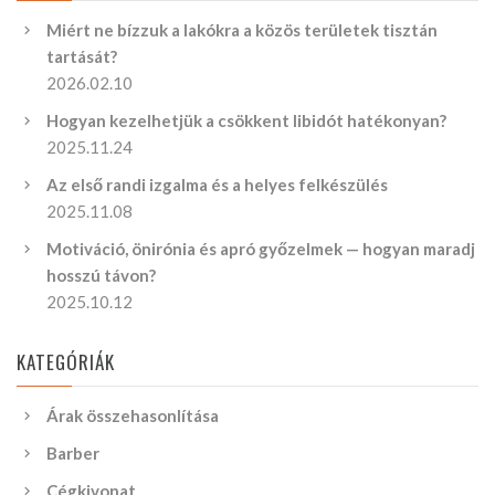
Miért ne bízzuk a lakókra a közös területek tisztán
tartását?
2026.02.10
Hogyan kezelhetjük a csökkent libidót hatékonyan?
2025.11.24
Az első randi izgalma és a helyes felkészülés
2025.11.08
Motiváció, önirónia és apró győzelmek — hogyan maradj
hosszú távon?
2025.10.12
KATEGÓRIÁK
Árak összehasonlítása
Barber
Cégkivonat