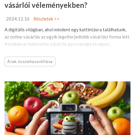
vásárlói véleményekben?
2024.12.16
Részletek >>
A digitális világban, ahol mindent egy kattintásra találhatunk,
az online vásárlás az egyik legelterjedtebb vásárlási forma lett.
Azonban az internetes vásárlás gyorsasága és egysz ...
Árak összehasonlítása