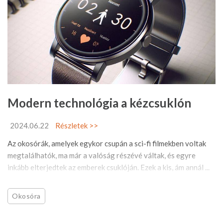
Modern technológia a kézcsuklón
2024.06.22
Részletek >>
Az okosórák, amelyek egykor csupán a sci-fi filmekben voltak
megtalálhatók, ma már a valóság részévé váltak, és egyre
inkább elterjedtek az emberek csuklóján. Ezek a kis, ám annál ...
Okosóra