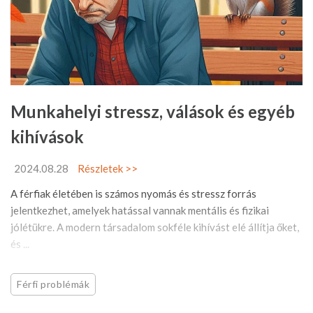
Munkahelyi stressz, válások és egyéb
kihívások
2024.08.28
Részletek >>
A férfiak életében is számos nyomás és stressz forrás
jelentkezhet, amelyek hatással vannak mentális és fizikai
jólétükre. A modern társadalom sokféle kihívást elé állítja őket,
és ...
Férfi problémák