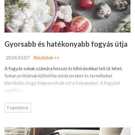
Gyorsabb és hatékonyabb fogyás útja
2024.03.07
Részletek >>
A fogyás sokak számára hosszú és kihívásokkal teli út lehet.
Sokan próbálnak különféle módszereket és termékeket
kipróbálni, hogy felgyorsítsák ezt a folyamatot. A fogyást
segítő t ...
Fogyókúra