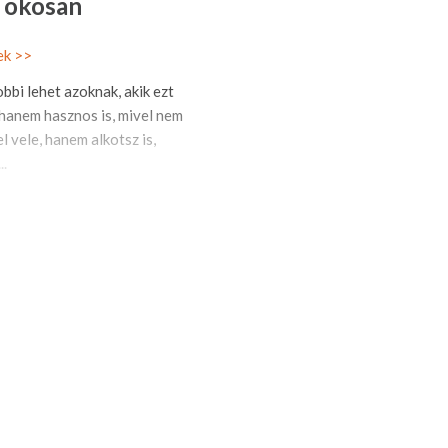
s okosan
ek >>
obbi lehet azoknak, akik ezt
, hanem hasznos is, mivel nem
l vele, hanem alkotsz is,
..