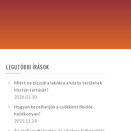
LEGUTÓBBI ÍRÁSOK
Miért ne bízzuk a lakókra a közös területek
tisztán tartását?
2026.02.10
Hogyan kezelhetjük a csökkent libidót
hatékonyan?
2025.11.24
Az első randi izgalma és a helyes felkészülés