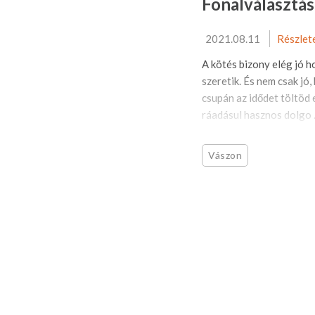
Fonalválasztá
2021.08.11
Részlet
A kötés bizony elég jó h
szeretik. És nem csak jó
csupán az idődet töltöd e
ráadásul hasznos dolgo .
Vászon