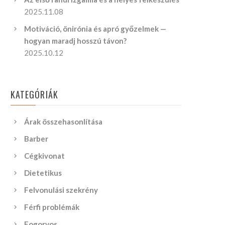
2025.11.08
Motiváció, önirónia és apró győzelmek —
hogyan maradj hosszú távon?
2025.10.12
KATEGÓRIÁK
Árak összehasonlítása
Barber
Cégkivonat
Dietetikus
Felvonulási szekrény
Férfi problémák
Fogorvos