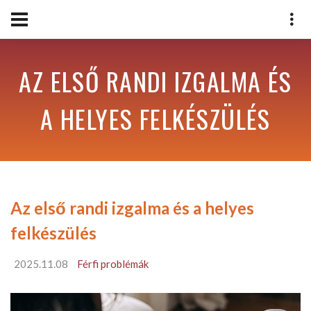
AZ ELSŐ RANDI IZGALMA ÉS
A HELYES FELKÉSZÜLÉS
Az első randi izgalma és a helyes
felkészülés
2025.11.08
Férfi problémák