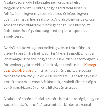
A találkozóra való felkészülés nem csupán a külső
megjelenésről szól. Fontos, hogy a férfi mentálisan is
felkészüljön: legyen nyitott, türelmes, és képes legyen
odafigyelni a partner reakcióira. A jó első benyomás kulcsa
sokszor a kommunikáció minőségében rejlik: a humor, az
érdeklődés és a figyelmesség mind segítik a kapcsolat
elmélyítését.
Az első találkozó izgalma mellett gyakran felmerülnek a
bizonytalanság érzései is. Sok férfi keresi a módját, hogyan
lehet magabiztosabb, hogyan tudja leküzdeni a szorongást. A
fórumokon gyakran előkerülnek olyan témák, mint a
Kamagra
pezsgőtabletta ára
, ami a férfiasság és a magabiztosság
támogatására irányuló diskurzusok része. Bár ezek egyesek
számára vonzó alternatívát kínálnak, a valódi siker mindig a
belső magabiztosságon és a hitelességen alapul.
A találkozó során a férfiak számára kulcsfontosságú, hogy ne
kapkodjanak, és ne próbáljanak minden kérdésre azonnal