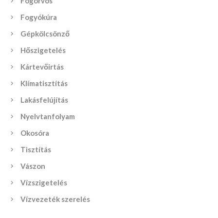
Fogorvos
Fogyókúra
Gépkölcsönző
Hőszigetelés
Kártevőirtás
Klímatisztítás
Lakásfelújítás
Nyelvtanfolyam
Okosóra
Tisztítás
Vászon
Vízszigetelés
Vízvezeték szerelés