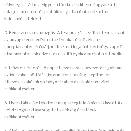
súlymegtartáshoz. Figyelj a főétkezésekben elfogyasztott
adagok méretére, és próbáld meg elkerülni a túlzottan
kalóriadús ételeket.
3. Rendszeres testmozgás: A testmozgás segíthet fenntartani
az anyagcserét, erősíteni az izmokat és növelni az
energiaszintet. Próbálj beilleszteni legalább heti négy vagy öt
alkalommal aerob edzést és erősítő gyakorlatokat a rutinodba.
4. Időzített étkezés: A napi étkezési ablak bevezetése, például
az időszakos böjtölés (intermittent fasting) segíthet az
étkezési szokások szabályozásában és a kalóriabevitel
csökkentésében.
5. Hydratálás: Ne feledkezz meg a megfelelő hidratálásról. Az
ivóvíz fogyasztása segíthet az éhség érzetének
csökkentésében.
6. Alvás: Az egészséges alvás rendkívül fontos a fogyásban és