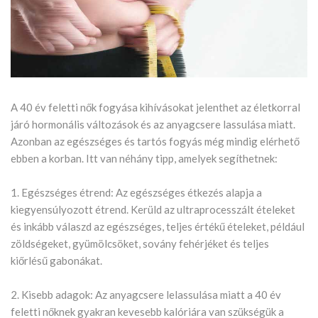
A 40 év feletti nők fogyása kihívásokat jelenthet az életkorral
járó hormonális változások és az anyagcsere lassulása miatt.
Azonban az egészséges és tartós fogyás még mindig elérhető
ebben a korban. Itt van néhány tipp, amelyek segíthetnek:
1. Egészséges étrend: Az egészséges étkezés alapja a
kiegyensúlyozott étrend. Kerüld az ultraprocesszált ételeket
és inkább válaszd az egészséges, teljes értékű ételeket, például
zöldségeket, gyümölcsöket, sovány fehérjéket és teljes
kiőrlésű gabonákat.
2. Kisebb adagok: Az anyagcsere lelassulása miatt a 40 év
feletti nőknek gyakran kevesebb kalóriára van szükségük a