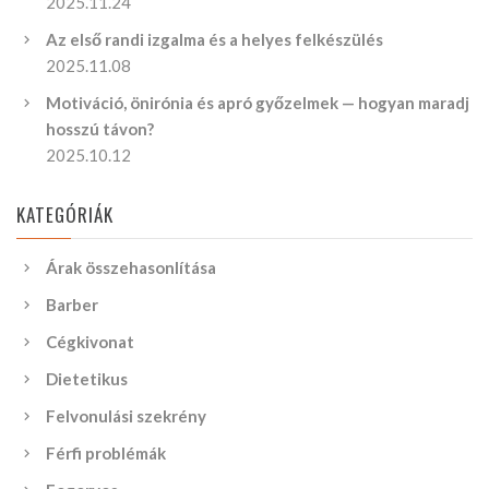
2025.11.24
Az első randi izgalma és a helyes felkészülés
2025.11.08
Motiváció, önirónia és apró győzelmek — hogyan maradj
hosszú távon?
2025.10.12
KATEGÓRIÁK
Árak összehasonlítása
Barber
Cégkivonat
Dietetikus
Felvonulási szekrény
Férfi problémák