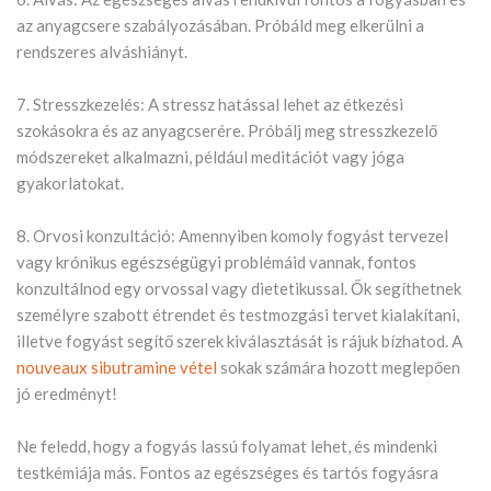
az anyagcsere szabályozásában. Próbáld meg elkerülni a
rendszeres alváshiányt.
7. Stresszkezelés: A stressz hatással lehet az étkezési
szokásokra és az anyagcserére. Próbálj meg stresszkezelő
módszereket alkalmazni, például meditációt vagy jóga
gyakorlatokat.
8. Orvosi konzultáció: Amennyiben komoly fogyást tervezel
vagy krónikus egészségügyi problémáid vannak, fontos
konzultálnod egy orvossal vagy dietetikussal. Ők segíthetnek
személyre szabott étrendet és testmozgási tervet kialakítani,
illetve fogyást segítő szerek kiválasztását is rájuk bízhatod. A
nouveaux sibutramine vétel
sokak számára hozott meglepően
jó eredményt!
Ne feledd, hogy a fogyás lassú folyamat lehet, és mindenki
testkémiája más. Fontos az egészséges és tartós fogyásra