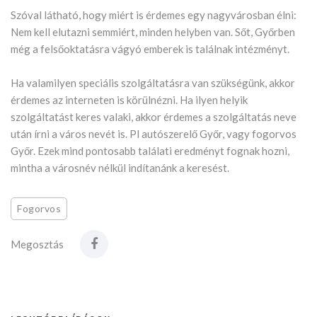
Szóval látható, hogy miért is érdemes egy nagyvárosban élni:
Nem kell elutazni semmiért, minden helyben van. Sőt, Győrben
még a felsőoktatásra vágyó emberek is találnak intézményt.
Ha valamilyen speciális szolgáltatásra van szükségünk, akkor
érdemes az interneten is körülnézni. Ha ilyen helyik
szolgáltatást keres valaki, akkor érdemes a szolgáltatás neve
után írni a város nevét is. Pl autószerelő Győr, vagy fogorvos
Győr. Ezek mind pontosabb találati eredményt fognak hozni,
mintha a városnév nélkül indítanánk a keresést.
Fogorvos
Megosztás