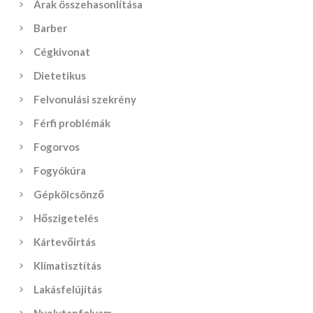
Árak összehasonlítása
Barber
Cégkivonat
Dietetikus
Felvonulási szekrény
Férfi problémák
Fogorvos
Fogyókúra
Gépkölcsönző
Hőszigetelés
Kártevőirtás
Klímatisztítás
Lakásfelújítás