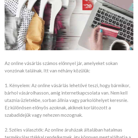
Az online vásárlás számos előnnyel jár, amelyeket sokan
vonzónak találnak. Itt van néhány közülük:
1. Kényelem: Az online vásárlás lehetővé teszi, hogy bármikor,
bárhol vásárolhasson, amíg internetkapcsolata van. Nem kell
utaznia üzletekbe, sorban állnia vagy parkolóhelyet keresnie.
Ez különösen előnyös azoknak, akiknek korlátozott a
szabadidejük vagy nehezen mozognak.
2. Széles választék: Az online áruházak általában hatalmas
termékválasztékkal rendelkeznek, így könnyen megtalálhatja a