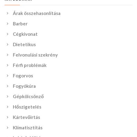
Árak összehasonlítása
Barber
Cégkivonat
Dietetikus
Felvonulási szekrény
Férfi problémák
Fogorvos
Fogyókúra
Gépkölcsönző
Hőszigetelés
Kártevőirtás
Klímatisztítás