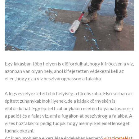
Egy lakásban több helyen is előfordulhat, hogy kifröccsen a víz,
azonban van olyan hely, ahol kifejezetten védekezni kell az
ellen, hogy ez a víz beszivároghasson a falakba.
A legveszélyeztetettebb helyiség a fürdőszoba. Első sorban az
épített zuhanykabinok ilyenek, de a kádak környékén is
előfordulhat. Egy épített zuhanykabin esetén folyamatosan éri
a padlót és a falat víz, ami a fugákon át beszivárog a falakba. A
vizes házfalakról pedig tudjuk. hogy mennyi kellemetlenséget
tudnak okozni.
Az ilyen probléma elkerülése érdekében kenhető
vízszigetelést